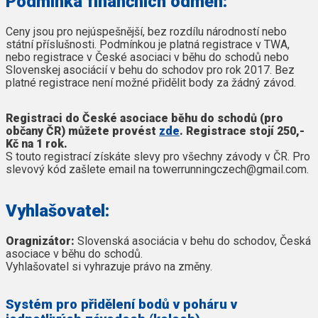
Podmínka finančních odměn:
Ceny jsou pro nejúspešnější, bez rozdílu národností nebo
státní příslušnosti. Podmínkou je platná registrace v TWA,
nebo registrace v České asociaci v běhu do schodů nebo
Slovenskej asociácií v behu do schodov pro rok 2017. Bez
platné registrace není možné přidělit body za žádný závod.
Registraci do České asociace běhu do schodů (pro
občany ČR) můžete provést
zde
. Registrace stojí 250,-
Kč na 1 rok.
S touto registrací získáte slevy pro všechny závody v ČR. Pro
slevový kód zašlete email na towerrunningczech@gmail.com.
Vyhlašovatel:
Oragnizátor:
Slovenská asociácia v behu do schodov, Česká
asociace v běhu do schodů.
Vyhlašovatel si vyhrazuje právo na změny.
Systém pro přidělení bodů v poháru v