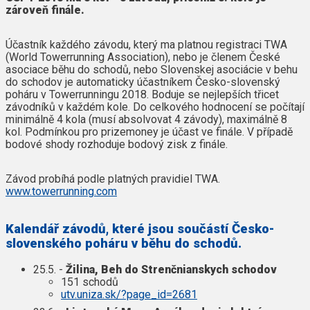
zároveň finále.
Účastník každého závodu, který ma platnou registraci TWA
(World Towerrunning Association), nebo je členem České
asociace běhu do schodů, nebo Slovenskej asociácie v behu
do schodov je automaticky účastníkem Česko-slovenský
poháru v Towerrunningu 2018. Boduje se nejlepších třicet
závodníků v každém kole. Do celkového hodnocení se počítají
minimálně 4 kola (musí absolvovat 4 závody), maximálně 8
kol. Podmínkou pro prizemoney je účast ve finále. V případě
bodové shody rozhoduje bodový zisk z finále.
Závod probíhá podle platných pravidiel TWA.
www.towerrunning.com
Kalendář závodů, které jsou součástí Česko-
slovenského poháru v běhu do schodů.
25.5. -
Žilina, Beh do Strenčnianskych schodov
151 schodů
utv.uniza.sk/?page_id=2681