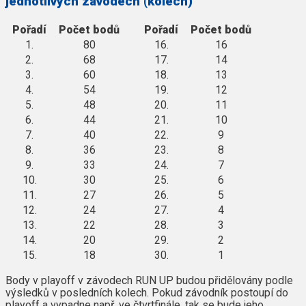
jednotlivých závodech (kolech)
Pořadí
Počet bodů
Pořadí
Počet bodů
1.
80
16.
16
2.
68
17.
14
3.
60
18.
13
4.
54
19.
12
5.
48
20.
11
6.
44
21.
10
7.
40
22.
9
8.
36
23.
8
9.
33
24.
7
10.
30
25.
6
11.
27
26.
5
12.
24
27.
4
13.
22
28.
3
14.
20
29.
2
15.
18
30.
1
Body v playoff v závodech RUN UP budou přidělovány podle
výsledků v posledních kolech. Pokud závodník postoupí do
playoff a vypadne např. ve čtvrtfinále, tak se bude jeho