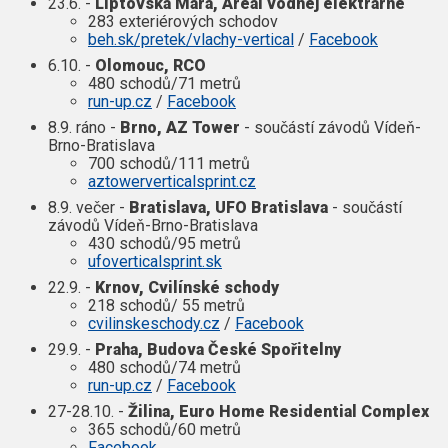
23.6. -
Liptovská Mara, Areál vodnej elektrárne
283 exteriérových schodov
beh.sk/pretek/vlachy-vertical
/
Facebook
6.10. -
Olomouc, RCO
480 schodů/71 metrů
run-up.cz
/
Facebook
8.9. ráno -
Brno, AZ Tower
- součástí závodů Vídeň-
Brno-Bratislava
700 schodů/111 metrů
aztowerverticalsprint.cz
8.9. večer -
Bratislava, UFO Bratislava
- součástí
závodů Vídeň-Brno-Bratislava
430 schodů/95 metrů
ufoverticalsprint.sk
22.9. -
Krnov, Cvilínské schody
218 schodů/ 55 metrů
cvilinskeschody.cz
/
Facebook
29.9. -
Praha, Budova České Spořitelny
480 schodů/74 metrů
run-up.cz
/
Facebook
27-28.10. -
Žilina, Euro Home Residential Complex
365 schodů/60 metrů
Facebook