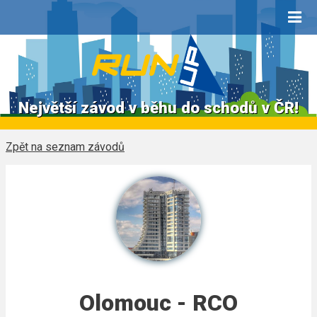
Největší závod v běhu do schodů v ČR!
Zpět na seznam závodů
Olomouc - RCO