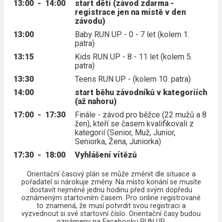
13:00
-
14:00
start dětí (závod zdarma -
registrace jen na místě v den
závodu)
13:00
Baby RUN UP - 0 - 7 let (kolem 1.
patra)
13:15
Kids RUN UP - 8 - 11 let (kolem 5.
patra)
13:30
Teens RUN UP - (kolem 10. patra)
14:00
start běhu závodníků v kategoriích
(až nahoru)
17:00
-
17:30
Finále - závod pro běžce (22 mužů a 8
žen), kteří se časem kvalifikovali z
kategorií (Senior, Muž, Junior,
Seniorka, Žena, Juniorka)
17:30
-
18:00
Vyhlášení vítězů
Orientační časový plán se může změnit dle situace a
pořadatel si nárokuje změny. Na místo konání se musíte
dostavit nejméně jednu hodinu před svým dopředu
oznámeným startovním časem. Pro online registrované
to znamená, že musí potvrdit svou registraci a
vyzvednout si své startovní číslo. Orientační časy budou
oznámeny na Facebooku RUN UP.