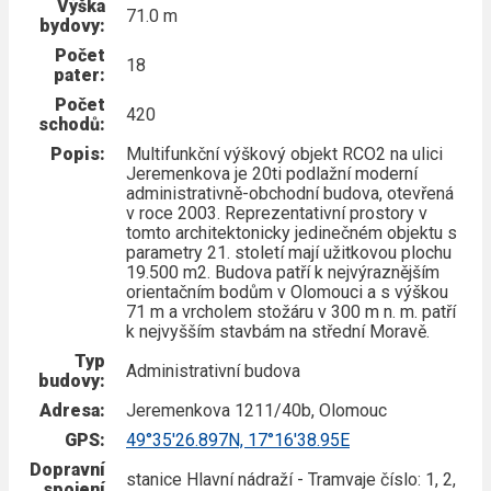
Výška
71.0 m
bydovy:
Počet
18
pater:
Počet
420
schodů:
Popis:
Multifunkční výškový objekt RCO2 na ulici
Jeremenkova je 20ti podlažní moderní
administrativně-obchodní budova, otevřená
v roce 2003. Reprezentativní prostory v
tomto architektonicky jedinečném objektu s
parametry 21. století mají užitkovou plochu
19.500 m2. Budova patří k nejvýraznějším
orientačním bodům v Olomouci a s výškou
71 m a vrcholem stožáru v 300 m n. m. patří
k nejvyšším stavbám na střední Moravě.
Typ
Administrativní budova
budovy:
Adresa:
Jeremenkova 1211/40b, Olomouc
GPS:
49°35'26.897N, 17°16'38.95E
Dopravní
stanice Hlavní nádraží - Tramvaje číslo: 1, 2,
spojení